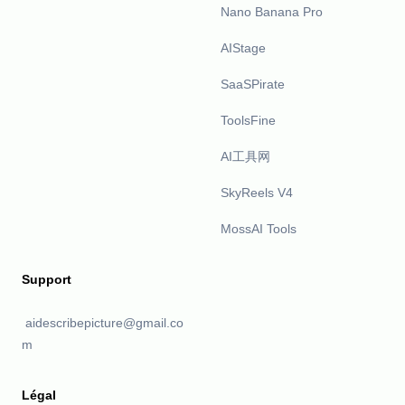
Nano Banana Pro
AIStage
SaaSPirate
ToolsFine
AI工具网
SkyReels V4
MossAI Tools
Support
aidescribepicture@gmail.co
m
Légal