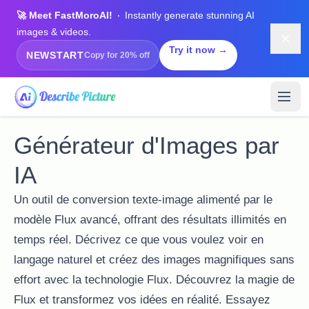
🚀 Meet FastMoroAI!
Instantly generate stunning AI
images & videos.
Dism
Try it now →
NEWSTART
Copy for 20% off
Générateur d'Images par
IA
Un outil de conversion texte-image alimenté par le
modèle Flux avancé, offrant des résultats illimités en
temps réel. Décrivez ce que vous voulez voir en
langage naturel et créez des images magnifiques sans
effort avec la technologie Flux. Découvrez la magie de
Flux et transformez vos idées en réalité. Essayez