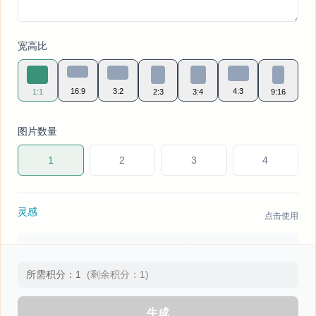
宽高比
16:9
3:2
4:3
1:1
2:3
3:4
9:16
图片数量
1
2
3
4
灵感
点击使用
一个年轻女孩在魔法森林中探险，树木间藏着精灵
所需积分：1
(剩余积分：1)
云中的浮空城堡，带有蒸汽朋克元素
生成