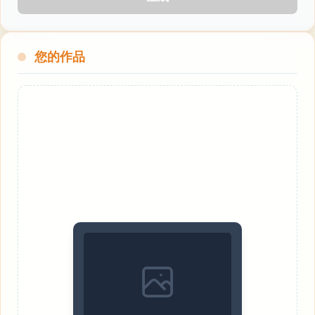
一座乡村小屋，花园里种满了魔法植物
一家猫咪咖啡馆，各种魔法猫咪在里面休息
您的作品
一台飞行器在田园风光上空翱翔
夜晚的魔法澡堂，挂满灯笼，精灵出没