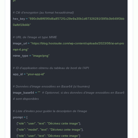
pi"
# Clé d'encryption (au format hexadécimal)
hex_key 
=
 "690c9d8f65f0d8a8572f1c29e9a30b1d67326281f395b3b649f3bb
0afbf19d4b"
# URL de l'image et type MIME
image_url 
=
 "https://blog.hootsuite.com/wp-content/uploads/2023/06/ai-art-pro
mpt-4.png"
mime_type 
=
 "image/png"
# ID d'application obtenu du tableau de bord de l'API
app_id 
=
 "your-app-id"
# Données d'image encodées en Base64 (si fournies)
image_base64 
=
 ""
  # Optionnel, si des données d'image encodées en Base6
4 sont disponibles
# Liste d'invites pour guider la description de l'image
prompt 
=
 [
    {
"role"
: 
"user"
, 
"text"
: 
"Décrivez cette image"
},
    {
"role"
: 
"model"
, 
"text"
: 
"Décrivez cette image"
},
    {
"role"
: 
"user"
, 
"text"
: 
"Décrivez cette image"
}