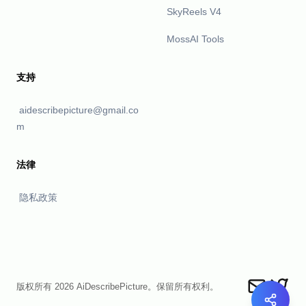
SkyReels V4
MossAI Tools
支持
aidescribepicture@gmail.co
m
法律
隐私政策
版权所有 2026 AiDescribePicture。保留所有权利。
Send an ema
Describ