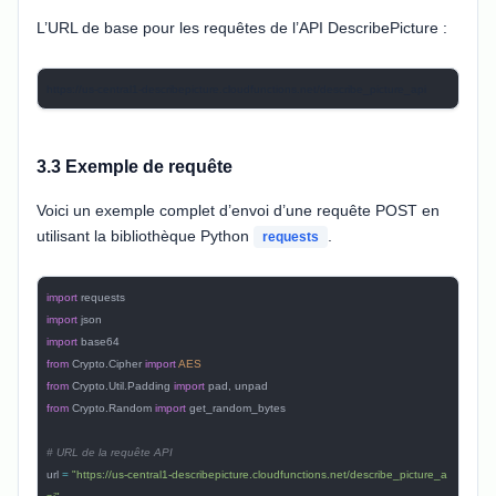
L’URL de base pour les requêtes de l’API DescribePicture :
https://us-central1-describepicture.cloudfunctions.net/describe_picture_api
3.3 Exemple de requête
Voici un exemple complet d’envoi d’une requête POST en
utilisant la bibliothèque Python
.
requests
import
 requests
import
 json
import
 base64
from
 Crypto.Cipher 
import
 AES
from
 Crypto.Util.Padding 
import
 pad, unpad
from
 Crypto.Random 
import
 get_random_bytes
# URL de la requête API
url 
=
 "https://us-central1-describepicture.cloudfunctions.net/describe_picture_a