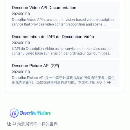
API usage, parameter configuration, and code examples.
Describe Video API Documentation
2024/01/10
Describe Video API is a computer vision-based video description
service that provides video content recognition and scene
description capabilities. This documentation details the API usage,
parameter configuration, and code examples.
Documentation de l'API de Description Vidéo
2024/01/10
L'API de Description Vidéo est un service de reconnaissance de
contenu vidéo basé sur la vision par ordinateur qui fournit des
capacités de reconnaissance de contenu et de description de
scènes. Cette documentation détaille l'utilisation de l'API, la
Describe Picture API 文档
configuration des paramètres et les exemples de code.
2024/01/10
Describe Picture API 是一个基于计算机视觉的图像描述服务，提供
图像内容识别、场景描述和对象检测功能。本文档详细说明了 API 的
使用方法、参数配置和代码示例。
让 AI 为您展现不一样的世界