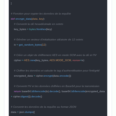
]
# Fonction pour crypter les données de la requête
def
 encrypt_data
(
data
, 
key
):
    # Convertir la clé hexadécimale en octets
    key_bytes 
=
 bytes
.
fromhex
(key)
    # Générer un vecteur d'initialisation aléatoire de 12 octets
    iv 
=
 get_random_bytes
(
12
)
    # Créer un objet de chiffrement AES en mode GCM avec la clé et l'IV
    cipher 
=
 AES
.
new
(key_bytes, 
AES
.
MODE_GCM
, 
nonce
=
iv)
    # Chiffrer les données et calculer le tag d'authentification pour l'intégrité
    encrypted_data 
=
 cipher.
encrypt
(data.
encode
())
    # Convertir l'IV et les données chiffrées en Base64 pour la transmission
    return
 base64.
b64encode
(iv).
decode
(), base64.
b64encode
(encrypted_data 
+
 cipher.
digest
()).
decode
()
# Convertir les données de la requête au format JSON
data 
=
 json.
dumps
({