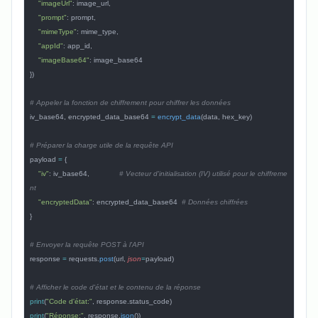
    "imageUrl"
: image_url,
    "prompt"
: prompt,
    "mimeType"
: mime_type,
    "appId"
: app_id,
    "imageBase64"
: image_base64
})
# Appeler la fonction de chiffrement pour chiffrer les données
iv_base64, encrypted_data_base64 
=
 encrypt_data
(data, hex_key)
# Préparer la charge utile de la requête API
payload 
=
 {
    "iv"
: iv_base64,              
# Vecteur d'initialisation (IV) utilisé pour le chiffreme
nt
    "encryptedData"
: encrypted_data_base64  
# Données chiffrées
}
# Envoyer la requête POST à l'API
response 
=
 requests.
post
(url, 
json
=
payload)
# Afficher le code d'état et le contenu de la réponse
print
(
"Code d'état:"
, response.status_code)
print
(
"Réponse:"
, response.
json
())