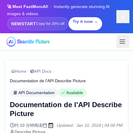
🚀 Meet FastMoroAI!
Instantly generate stunning AI
images & videos.
Dism
Try it now →
NEWSTART
Copy for 20% off
Home
/
API Docs
/
Documentation de l'API Describe Picture
📘 API Documentation
✅ Available
Documentation de l'API Describe
Picture
at
约 10 分钟阅读
Updated:
Jan 10, 2024
|
04:00 PM
Describe Picture