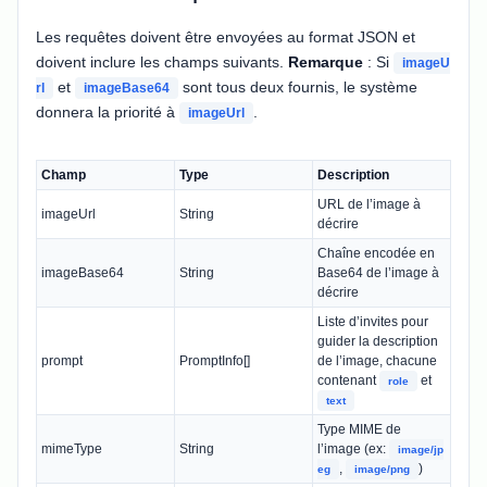
Les requêtes doivent être envoyées au format JSON et
doivent inclure les champs suivants.
Remarque
: Si
imageU
et
sont tous deux fournis, le système
rl
imageBase64
donnera la priorité à
.
imageUrl
Champ
Type
Description
URL de l’image à
imageUrl
String
décrire
Chaîne encodée en
imageBase64
String
Base64 de l’image à
décrire
Liste d’invites pour
guider la description
prompt
PromptInfo[]
de l’image, chacune
contenant
et
role
text
Type MIME de
mimeType
String
l’image (ex:
image/jp
,
)
eg
image/png