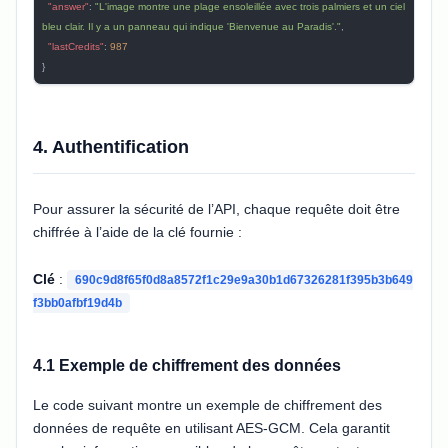
  "answer"
: 
"L'image montre une plage ensoleillée avec trois palmiers et un ciel 
bleu clair. Il y a un panneau qui indique 'Bienvenue au Paradis'."
,
  "lastCredits"
: 
987
}
4. Authentification
Pour assurer la sécurité de l’API, chaque requête doit être
chiffrée à l’aide de la clé fournie :
Clé
:
690c9d8f65f0d8a8572f1c29e9a30b1d67326281f395b3b649
f3bb0afbf19d4b
4.1 Exemple de chiffrement des données
Le code suivant montre un exemple de chiffrement des
données de requête en utilisant AES-GCM. Cela garantit